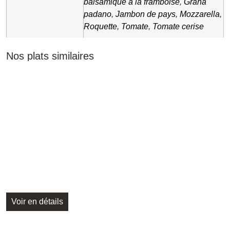
balsamique à la framboise
,
Grana
padano
,
Jambon de pays
,
Mozzarella
,
Roquette
,
Tomate
,
Tomate cerise
Nos plats similaires
Voir en détails