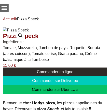
Accueil
/
Pizza Speck
Pizza Speck
Ingrédients :
Tomate, Mozzarella, Jambon de pays, Roquette, Burrata
(après cuisson), Tomate cerise, Grana padano, Crème
balsamique à la framboise
15.00
€
Commander en ligne
Commander sur Deliveroo
Commander sur Uber Eats
Bienvenue chez
Horlys pizza
, les pizzas napolitaines du
havre. Découvre la pizza
Speck
, et fais toi plaisir !!