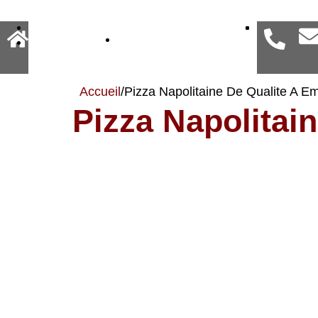
Commander en ligne
La carte
Accueil
/
Pizza Napolitaine De Qualite A E
Pizza Napolitai