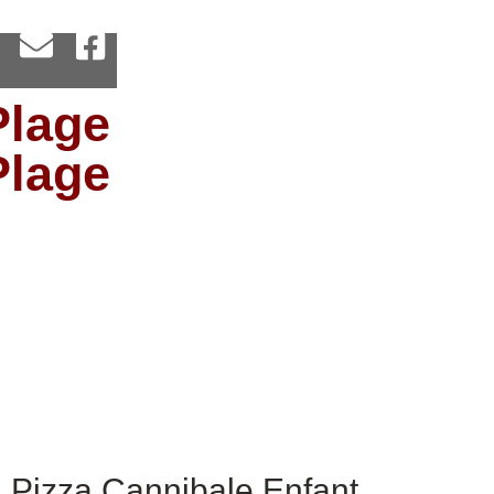
Plage
Plage
Pizza Cannibale Enfant