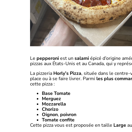
Le
pepperoni
est un
salami
épicé d’origine amé
pizzas aux États-Unis et au Canada, qui y repr
La pizzeria
Horly’s Pizza
, située dans le centre
place ou à se faire livrer. Parmi
les plus comma
cette pizza :
Base Tomate
Merguez
Mozzarella
Chorizo
Oignon
,
poivron
Tomate confite
Cette pizza vous est proposée en taille
Large
au