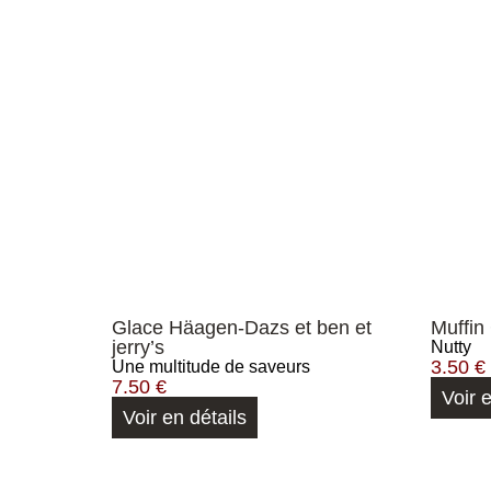
Glace Häagen-Dazs et ben et
Muffin
jerry’s
Nutty
3.50
€
Une multitude de saveurs
7.50
€
Voir 
Voir en détails