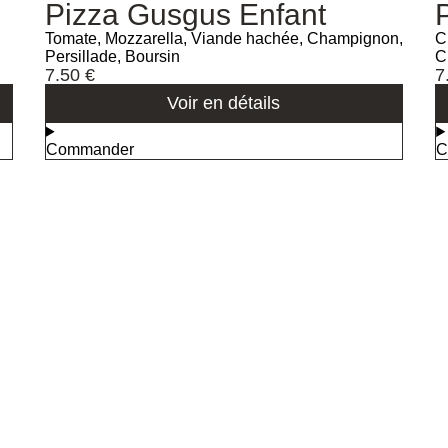
Pizza Gusgus Enfant
Tomate, Mozzarella, Viande hachée, Champignon,
C
Persillade, Boursin
C
7.50
€
7
Voir en détails
Commander
C