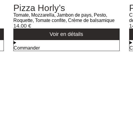
Pizza Horly’s
Tomate, Mozzarella, Jambon de pays, Pesto,
C
Roquette, Tomate confite, Crème de balsamique
d
14.00
€
1
Voir en détails
Commander
C