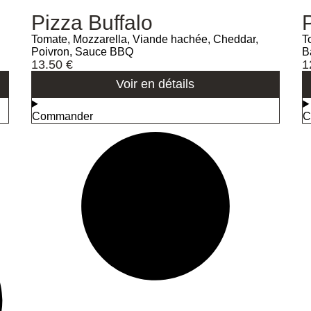
Pizza Buffalo
Tomate, Mozzarella, Viande hachée, Cheddar,
T
Poivron, Sauce BBQ
B
13.50
€
1
Voir en détails
Commander
C