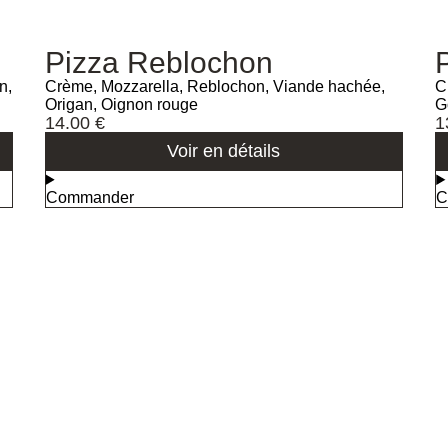
Pizza Reblochon
n,
Crème, Mozzarella, Reblochon, Viande hachée,
C
Origan, Oignon rouge
G
14.00
€
1
Voir en détails
Commander
C