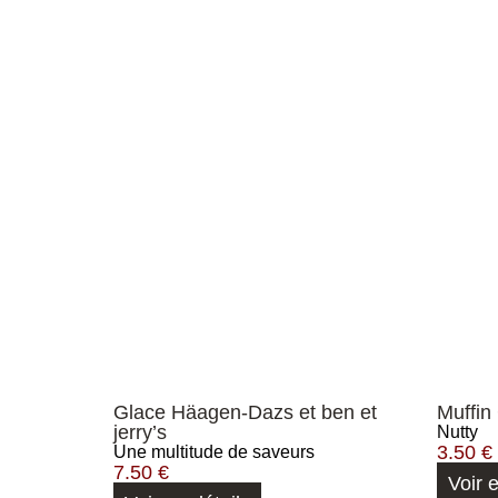
Glace Häagen-Dazs et ben et
Muffin
jerry’s
Nutty
3.50
€
Une multitude de saveurs
7.50
€
Voir 