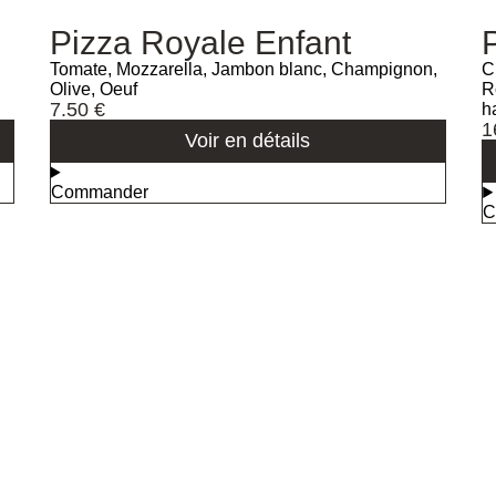
Pizza Royale Enfant
Tomate, Mozzarella, Jambon blanc, Champignon,
C
Olive, Oeuf
R
7.50
€
h
1
Voir en détails
Commander
C