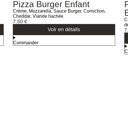
Pizza Burger Enfant
Crème, Mozzarella, Sauce Burger, Cornichon,
Cheddar, Viande hachée
C
7.50
€
d
Voir en détails
7
Commander
C